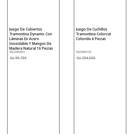
Juego De Cubiertos
Juego De Cuchillos
Tramontina Dynamic Con
Tramontina Colorcut
Láminas En Acero
Colorido 6 Piezas
Inoxidable Y Mangos De
Madera Natural 16 Piezas
TA22399/003
TA23099/732
99
.
750
294
.
500