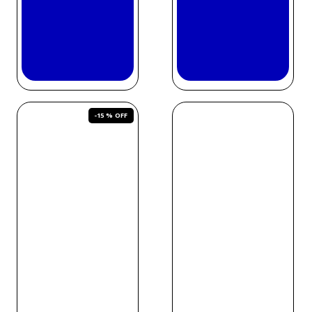
-
15 %