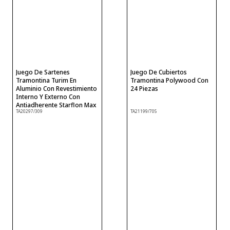
Juego De Sartenes
Juego De Cubiertos
Tramontina Turim En
Tramontina Polywood Con
Aluminio Con Revestimiento
24 Piezas
Interno Y Externo Con
Antiadherente Starflon Max
TA20297/309
TA21199/705
Mocaccino 3 Piezas