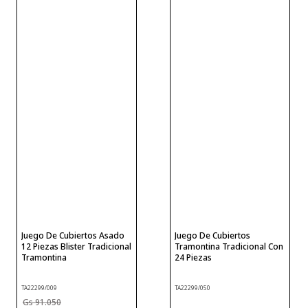
Juego De Cubiertos Asado
Juego De Cubiertos
12 Piezas Blister Tradicional
Tramontina Tradicional Con
Tramontina
24 Piezas
TA22299/009
TA22299/050
91
.
050