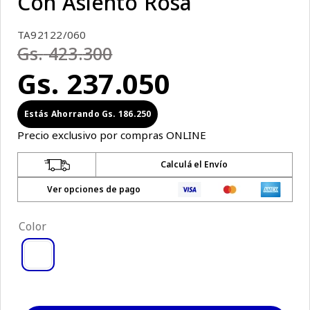
Con Asiento Rosa
TA92122/060
Gs.
423
.
300
Gs.
237
.
050
Gs.
186
.
250
Precio exclusivo por compras ONLINE
Calculá el Envío
Ver opciones de pago
Color