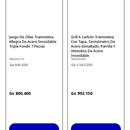
Juego De Ollas Tramontina
Grill A Carbón Tramontina
Allegra De Acero Inoxidable
Con Tapa, Termómetro De
Triple Fondo 7 Piezas
Acero Esmaltado, Parrilla Y
Utensilios De Acero
Inoxidable
TA65650/170
TA26500/009
941
.
650
1
.
167
.
250
800
.
400
992
.
150