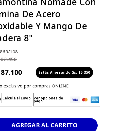
amontina Nomade Con
mina De Acero
oxidable Y Mango De
dera 8"
869/108
102
.
450
87
.
100
Gs.
15
.
350
io exclusivo por compras ONLINE
Calculá el Envío
Ver opciones de
pago
AGREGAR AL CARRITO