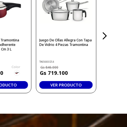
n Tramontina
Juego De Ollas Allegra Con Tapa
adherente
De Vidrio 4 Piezas Tramontina
 Cm 3 L
TA65660/254
Color
846
.
000
50
719
.
100
RODUCTO
VER PRODUCTO