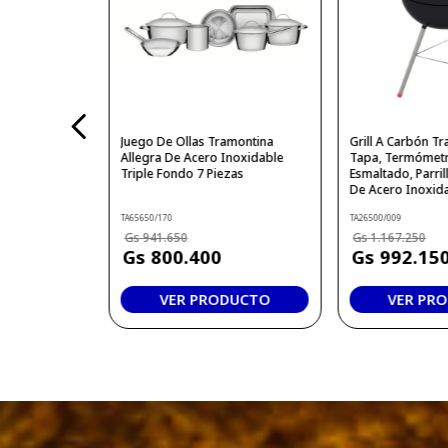
Juego De Ollas Tramontina
Grill A Carbón T
Allegra De Acero Inoxidable
Tapa, Termómetr
Triple Fondo 7 Piezas
Esmaltado, Parrill
De Acero Inoxid
TA65650/170
TA26500/009
941
.
650
1
.
167
.
250
800
.
400
992
.
15
VER PRODUCTO
VER PR