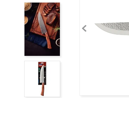
acero inoxidable
9
.
cubiertos
10
.