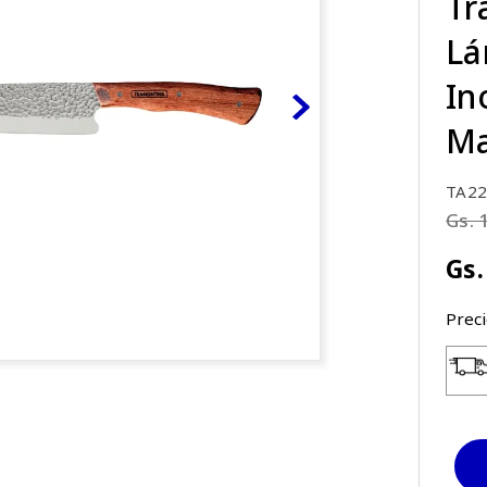
Tr
Lá
In
Ma
TA22
Gs.
Gs.
Prec