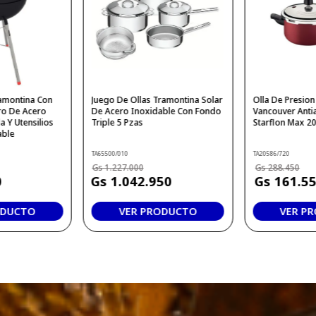
ramontina Con
Juego De Ollas Tramontina Solar
Olla De Presio
o De Acero
De Acero Inoxidable Con Fondo
Vancouver Anti
a Y Utensilios
Triple 5 Pzas
Starflon Max 20
able
TA65500/010
TA20586/720
1
.
227
.
000
288
.
450
0
1
.
042
.
950
161
.
5
ODUCTO
VER PRODUCTO
VER P