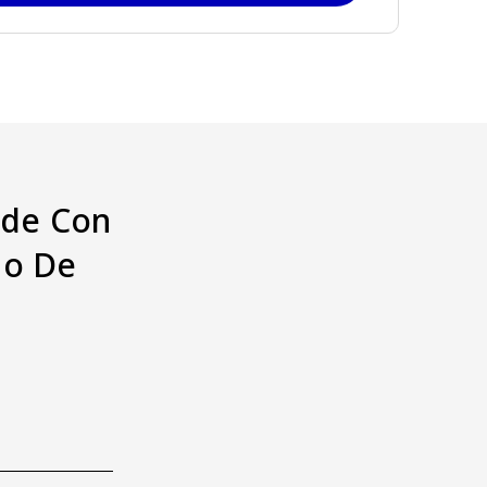
ade Con
go De