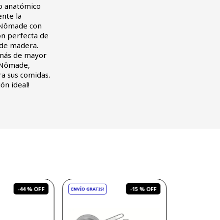
o anatómico
nte la
a Nômade con
ón perfecta de
 de madera.
demás de mayor
a Nômade,
ra sus comidas.
ón ideal!
-
44 %
-
15 %