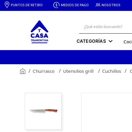
PUNTOS DE RETIRO
MEDIOS DE PAGO
NOSOTROS
¿Qué estás buscando?
Términos más buscados
Coc
cuchillo
1
.
sarten
2
.
breville
Churrasco
Utensilios grill
Cuchillos
3
.
bacha
4
.
silla
5
.
juego ollas
6
.
basurero
7
.
olla presion
8
.