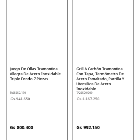
Juego De Ollas Tramontina
Grill A Carbón Tramontina
Allegra De Acero Inoxidable
Con Tapa, Termómetro De
Triple Fondo 7 Piezas
Acero Esmaltado, Parrilla Y
Utensilios De Acero
Inoxidable
TA65650/170
TA26500/009
941
.
650
1
.
167
.
250
800
.
400
992
.
150