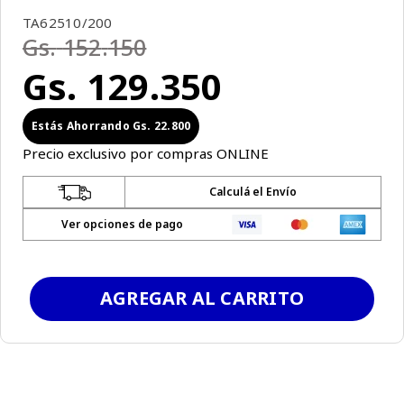
TA62510/200
Gs.
152
.
150
Gs.
129
.
350
Gs.
22
.
800
Precio exclusivo por compras ONLINE
Calculá el Envío
Ver opciones de pago
AGREGAR AL CARRITO