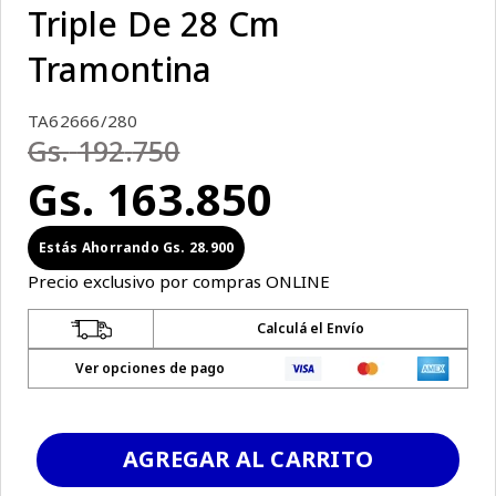
Triple De 28 Cm
Tramontina
TA62666/280
Gs.
192
.
750
Gs.
163
.
850
Gs.
28
.
900
Precio exclusivo por compras ONLINE
Calculá el Envío
Ver opciones de pago
AGREGAR AL CARRITO