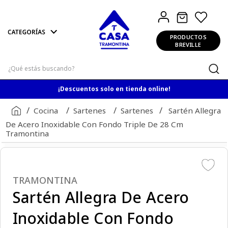
PRODUCTOS
BREVILLE
¿Qué estás buscando?
¡Descuentos solo en tienda online!
Cocina
Sartenes
Sartenes
Sartén Allegra
De Acero Inoxidable Con Fondo Triple De 28 Cm
Tramontina
TRAMONTINA
Sartén Allegra De Acero
Inoxidable Con Fondo