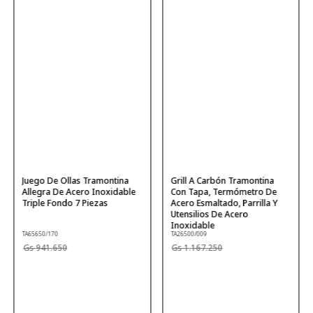
Juego De Ollas Tramontina
Grill A Carbón Tramontina
Allegra De Acero Inoxidable
Con Tapa, Termómetro De
Triple Fondo 7 Piezas
Acero Esmaltado, Parrilla Y
Utensilios De Acero
Inoxidable
TA65650/170
TA26500/009
941
.
650
1
.
167
.
250