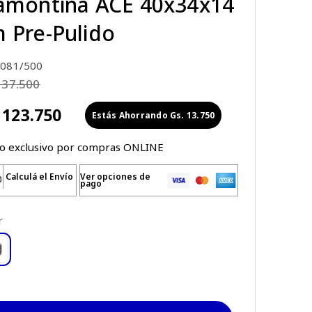
amontina ACE 40x34x14
 Pre-Pulido
081/500
137
.
500
123
.
750
Gs.
13
.
750
io exclusivo por compras ONLINE
Calculá el Envío
Ver opciones de
pago
r