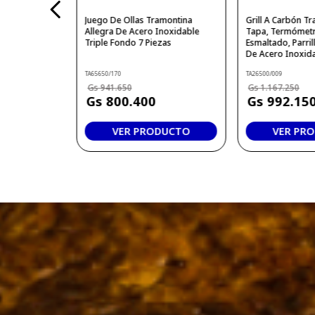
Juego De Ollas Tramontina
Grill A Carbón T
Allegra De Acero Inoxidable
Tapa, Termómetr
Triple Fondo 7 Piezas
Esmaltado, Parrill
De Acero Inoxid
TA65650/170
TA26500/009
941
.
650
1
.
167
.
250
800
.
400
992
.
15
VER PRODUCTO
VER PR