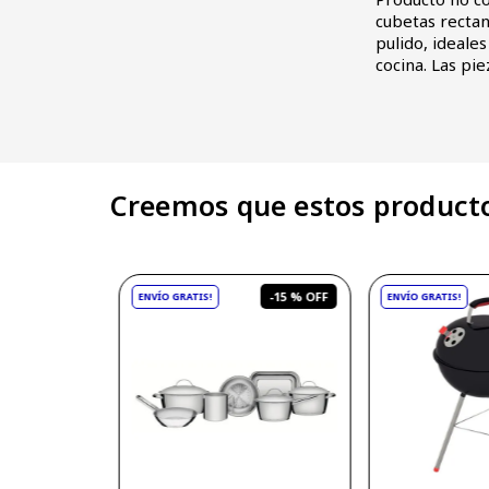
cubetas rectan
pulido, ideale
cocina. Las pi
Creemos que estos producto
-
15 %