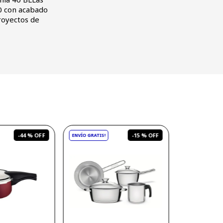
30 con acabado
royectos de
-
44 %
-
15 %