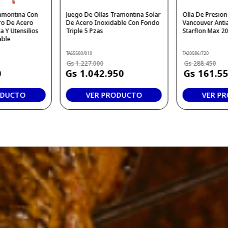
ramontina Con
Juego De Ollas Tramontina Solar
Olla De Presio
o De Acero
De Acero Inoxidable Con Fondo
Vancouver Anti
a Y Utensilios
Triple 5 Pzas
Starflon Max 20
able
TA65500/010
TA20586/720
1
.
227
.
000
288
.
450
0
1
.
042
.
950
161
.
5
ODUCTO
VER PRODUCTO
VER P