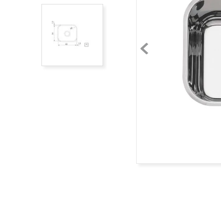
acero inoxidable
9
.
cubiertos
10
.