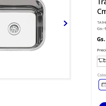
Tr
Cm
TA94
Gs.
Gs.
Prec
Colo