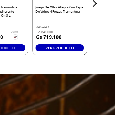
n Tramontina
Juego De Ollas Allegra Con Tapa
adherente
De Vidrio 4 Piezas Tramontina
 Cm 3 L
TA65660/254
Color
846
.
000
50
719
.
100
RODUCTO
VER PRODUCTO