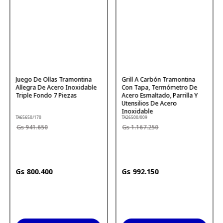
Juego De Ollas Tramontina
Grill A Carbón Tramontina
Allegra De Acero Inoxidable
Con Tapa, Termómetro De
Triple Fondo 7 Piezas
Acero Esmaltado, Parrilla Y
Utensilios De Acero
Inoxidable
TA65650/170
TA26500/009
941
.
650
1
.
167
.
250
800
.
400
992
.
150