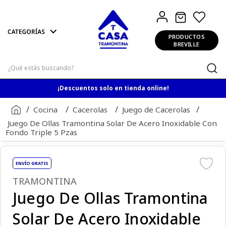
PRODUCTOS
BREVILLE
¿Qué estás buscando?
¡Descuentos solo en tienda online!
Cocina
Cacerolas
Juego de Cacerolas
Juego De Ollas Tramontina Solar De Acero Inoxidable Con
Fondo Triple 5 Pzas
ENVÍO GRATIS
TRAMONTINA
Juego De Ollas Tramontina
Solar De Acero Inoxidable