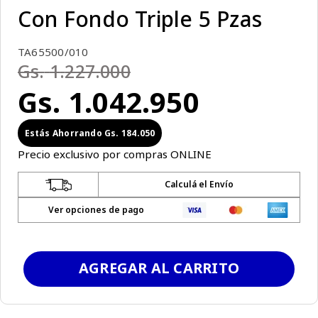
Con Fondo Triple 5 Pzas
TA65500/010
Gs.
1
.
227
.
000
Gs.
1
.
042
.
950
Gs.
184
.
050
Precio exclusivo por compras ONLINE
Calculá el Envío
Ver opciones de pago
AGREGAR AL CARRITO