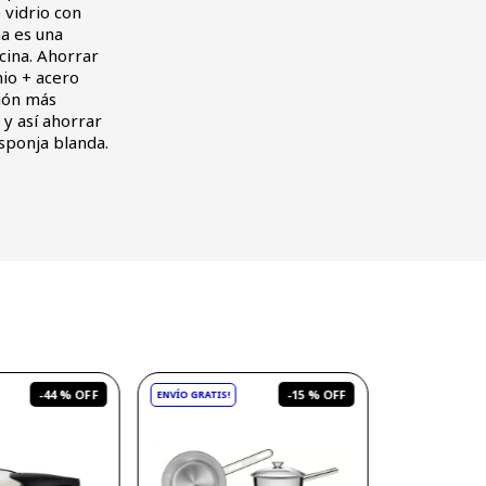
e vidrio con
na es una
cina. Ahorrar
nio + acero
ción más
y así ahorrar
esponja blanda.
-
44 %
-
15 %