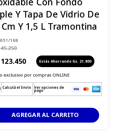
oxidable Con Fondo
iple Y Tapa De Vidrio De
 Cm Y 1,5 L Tramontina
651/168
145
.
250
123
.
450
Gs.
21
.
800
io exclusivo por compras ONLINE
Calculá el Envío
Ver opciones de
pago
AGREGAR AL CARRITO