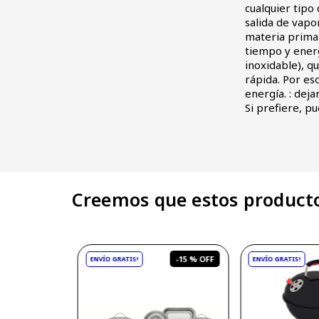
cualquier tipo 
salida de vapo
materia prima 
tiempo y energ
inoxidable), q
rápida. Por es
energía. : deja
Si prefiere, pu
Creemos que estos producto
-
15 %