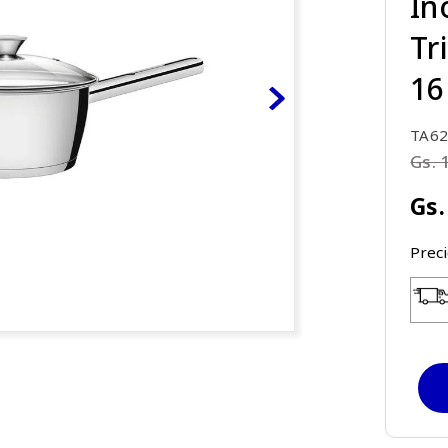
In
Tr
16
TA62
Gs.
Gs.
Prec