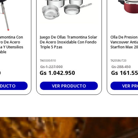
ramontina Con
Juego De Ollas Tramontina Solar
Olla De Presio
o De Acero
De Acero Inoxidable Con Fondo
Vancouver Anti
a Y Utensilios
Triple 5 Pzas
Starflon Max 20
able
TA65500/010
TA20586/720
1
.
227
.
000
288
.
450
0
1
.
042
.
950
161
.
5
ODUCTO
VER PRODUCTO
VER P