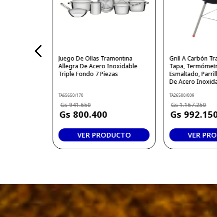
Juego De Ollas Tramontina
Grill A Carbón T
Allegra De Acero Inoxidable
Tapa, Termómetr
Triple Fondo 7 Piezas
Esmaltado, Parrill
De Acero Inoxid
TA65650/170
TA26500/009
941
.
650
1
.
167
.
250
800
.
400
992
.
15
VER PRODUCTO
VER PR