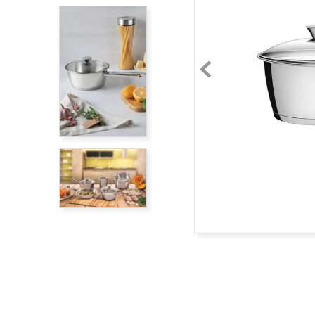
acero inoxidable
9
.
cubiertos
10
.