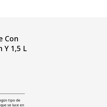
le Con
 Y 1,5 L
ngún tipo de
 que se luce en