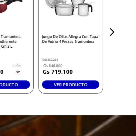
n Tramontina
Juego De Ollas Allegra Con Tapa
adherente
De Vidrio 4 Piezas Tramontina
 Cm 3 L
TA65660/254
Color
846
.
000
50
719
.
100
RODUCTO
VER PRODUCTO