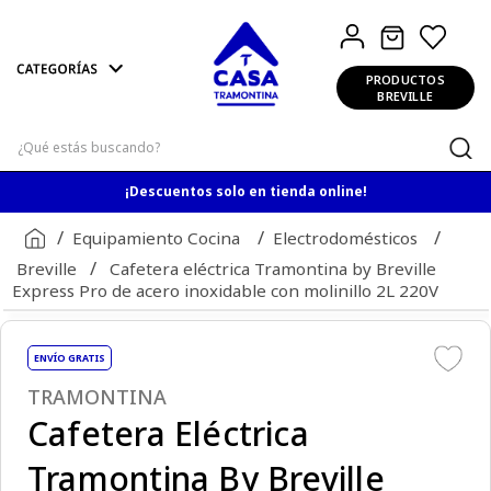
PRODUCTOS
BREVILLE
¿Qué estás buscando?
¡Descuentos solo en tienda online!
Equipamiento Cocina
Electrodomésticos
Breville
Cafetera eléctrica Tramontina by Breville
Express Pro de acero inoxidable con molinillo 2L 220V
ENVÍO GRATIS
TRAMONTINA
Cafetera Eléctrica
Tramontina By Breville