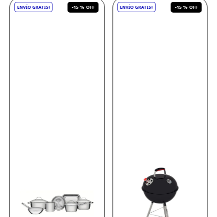
-
15 %
-
15 %