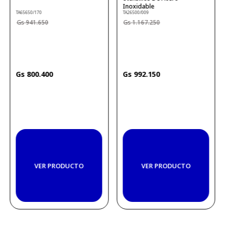
Inoxidable
TA65650/170
TA26500/009
941
.
650
1
.
167
.
250
800
.
400
992
.
150
VER PRODUCTO
VER PRODUCTO