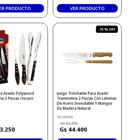
ER PRODUCTO
VER PRODUCTO
-
15 %
ra Asado Polywood
Juego Trinchante Para Asado
na 3 Piezas Oscuro
Tramontina 2 Piezas Con Láminas
De Acero Inoxidable Y Mangos
De Madera Natural
TA22399/096
52
.
250
3
.
250
44
.
400