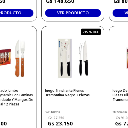
50
148
.
650
80
 PRODUCTO
VER PRODUCTO
V
-
15 %
sado Jumbo
Juego Trinchante Plenus
Juego De
ynamic Con Laminas
Tramontina Negro 2 Piezas
Piezas Bl
xidable Y Mangos De
Tramonti
al 12 Piezas
TA23498/010
TA22299/009
27
.
250
91
.
0
000
23
.
150
7