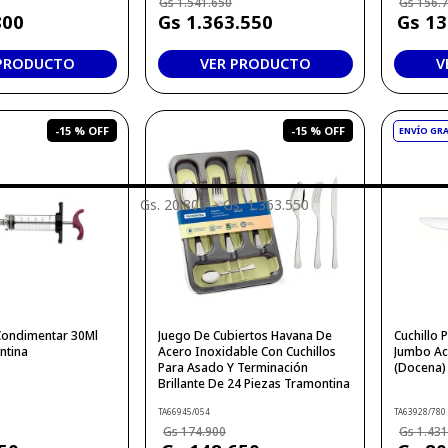
1
.
541
.
650
156
.
800
1
.
363
.
550
13
 PRODUCTO
VER PRODUCTO
V
-
15 %
-
15 %
Gs. 20.800
–
Gs. 1.363.550
 Condimentar 30Ml
Juego De Cubiertos Havana De
Cuchillo
ntina
Acero Inoxidable Con Cuchillos
Jumbo Ac
Para Asado Y Terminación
(Docena)
Brillante De 24 Piezas Tramontina
TA66945/054
TA63928/780
174
.
900
1
.
43