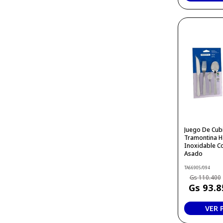
Juego De Cubi
Tramontina H
Inoxidable Co
Asado
TA66905/094
110
.
400
93
.
8
VER