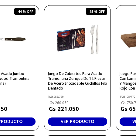
-
44 %
-
15 %
a Asado Jumbo
Juego De Cubiertos Para Asado
Juego Pa
wood Tramontina
Tramontina Zurique De 12 Piezas
Con Lámi
na)
De Acero Inoxidable Cuchillos Filo
Y Mangos
Dentado
Rojo Con 
TA66986/720
TA21198/770
260
.
050
750
.
650
221
.
050
65
 PRODUCTO
VER PRODUCTO
V