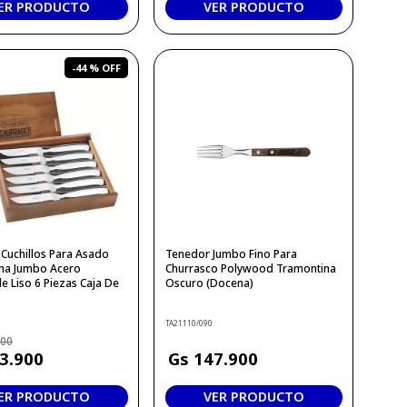
ER PRODUCTO
VER PRODUCTO
-
44 %
Cuchillos Para Asado
Tenedor Jumbo Fino Para
na Jumbo Acero
Churrasco Polywood Tramontina
e Liso 6 Piezas Caja De
Oscuro (Docena)
TA21110/090
500
3
.
900
147
.
900
ER PRODUCTO
VER PRODUCTO