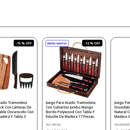
-
15 %
-
12 %
sado Tramontina
Juego Para Asado Tramontina
Juego Pa
ack Con Láminas De
Con Cubiertos Jumbo Mango
Inoxidab
able Oscurecido Con
Bordo Polywood Con Tabla Y
Natural C
dera Y Tabla 3
Estuche De Madera 17 Piezas.
Madera 3
TA21198/766
TA22399/098