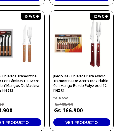
-
15 %
-
12 %
 Cubiertos Tramontina
Juego De Cubiertos Para Asado
o Con Láminas De Acero
Tramontina De Acero Inoxidable
le Y Mangos De Madera
Con Mango Bordo Polywood 12
2 Piezas
Piezas
TA21199/709
00
188
.
750
3
.
900
166
.
900
ER PRODUCTO
VER PRODUCTO