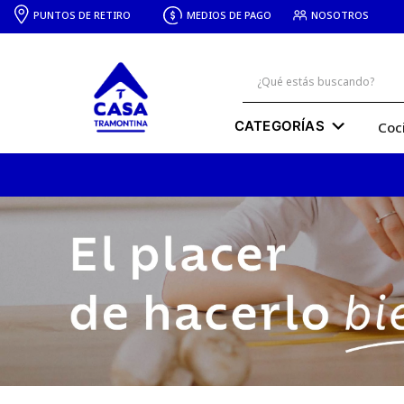
PUNTOS DE RETIRO
MEDIOS DE PAGO
NOSOTROS
¿Qué estás buscando?
Términos más buscados
Coc
cuchillo
1
.
sarten
2
.
breville
3
.
bacha
4
.
juego ollas
5
.
silla
6
.
basurero
7
.
olla presion
8
.