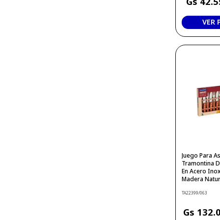
42
.
5
VER
Juego Para A
Tramontina D
En Acero Ino
Madera Natur
TA22399/063
132
.