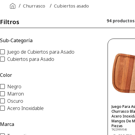
acero inoxidable
9
.
Churrasco
Cubiertos asado
cubiertos
10
.
Filtros
94
productos
Sub-Categoría
Juego de Cubiertos para Asado
Cubiertos para Asado
Color
Negro
Marron
Oscuro
Juego Para A
Acero Inoxidable
Churrasco Bl
Acero Inoxid
Mangos De Ma
Marca
Piezas
TA22999/046