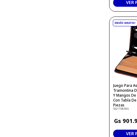
VER
Juego Para A
Tramontina D
Y Mangos De 
Con Tabla De 
Piezas
TA21198/965
901
.
VER