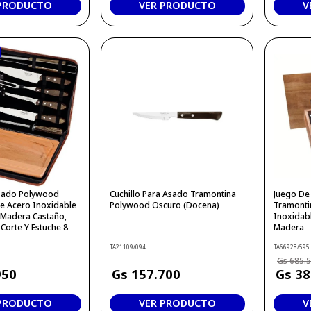
 PRODUCTO
VER PRODUCTO
V
sado Polywood
Cuchillo Para Asado Tramontina
Juego De 
e Acero Inoxidable
Polywood Oscuro (Docena)
Tramonti
Madera Castaño,
Inoxidabl
Corte Y Estuche 8
Madera
TA21109/094
TA66928/595
685
.
950
157
.
700
38
 PRODUCTO
VER PRODUCTO
V