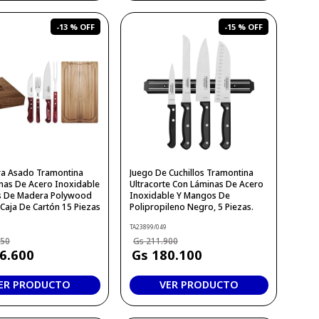
-
13 %
-
15 %
ra Asado Tramontina
Juego De Cuchillos Tramontina
nas De Acero Inoxidable
Ultracorte Con Láminas De Acero
 De Madera Polywood
Inoxidable Y Mangos De
Caja De Cartón 15 Piezas
Polipropileno Negro, 5 Piezas.
TA23899/049
750
211
.
900
6
.
600
180
.
100
ER PRODUCTO
VER PRODUCTO