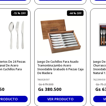
-
15 %
-
44 %
ertos De 24 Piezas
Juego De Cuchillos Para Asado
Juego De
avaí De Acero
Tramontina Jumbo Acero
Churrasc
n Cuchillos Para
Inoxidable Grabado 6 Piezas Caja
Inoxidab
De Madera
Natural 1
TA66928/597
TA22399/030
679
.
500
75
.
2
50
380
.
500
6
 PRODUCTO
VER PRODUCTO
V