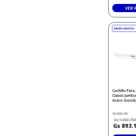
VER
Cuchillo Par
Classic Jumb
Acero Inoxida
TA63986/780
1
.
050
.
75
893
.