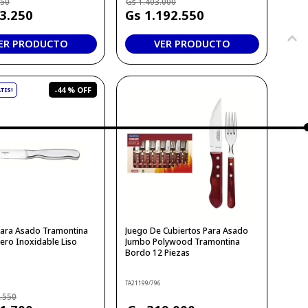
750
1
.
403
.
000
3
.
250
1
.
192
.
550
ER PRODUCTO
VER PRODUCTO
-
44 %
 Para Asado Tramontina
Juego De Cubiertos Para Asado
ero Inoxidable Liso
Jumbo Polywood Tramontina
Bordo 12 Piezas
TA21199/796
1
.
550