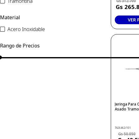
Tramontina
312
.
700
265
.
Material
VER
Acero Inoxidable
Jeringa Para
Asado Tramo
TA26462/101
50
.
050