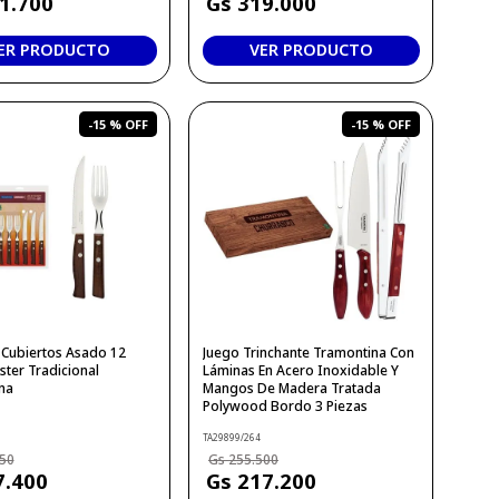
1
.
700
319
.
000
ER PRODUCTO
VER PRODUCTO
-
15 %
-
15 %
 Cubiertos Asado 12
Juego Trinchante Tramontina Con
ister Tradicional
Láminas En Acero Inoxidable Y
na
Mangos De Madera Tratada
Polywood Bordo 3 Piezas
TA29899/264
50
255
.
500
7
.
400
217
.
200