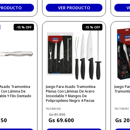
 PRODUCTO
VER PRODUCTO
V
-
15 %
-
15 %
a Asado Tramontina
Juego Para Asado Tramontina
Juego Pa
o Con Lámina De
Plenus Con Láminas De Acero
Tramonti
ble Y Filo Dentado
Inoxidable Y Mangos De
Polipropileno Negro 4 Piezas
TA23498/436
TA21198/961
0
81
.
900
150
69
.
600
20