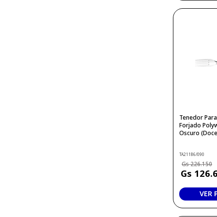
Tenedor Par
Forjado Poly
Oscuro (Doce
TA21186/090
226
.
150
126
.
VER