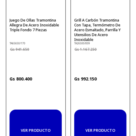
Juego De Ollas Tramontina
Grill A Carbón Tramontina
Allegra De Acero Inoxidable
Con Tapa, Termómetro De
Triple Fondo 7 Piezas
Acero Esmaltado, Parrilla Y
Utensilios De Acero
Inoxidable
TA65650/170
TA26500/009
941
.
650
1
.
167
.
250
800
.
400
992
.
150
VER PRODUCTO
VER PRODUCTO