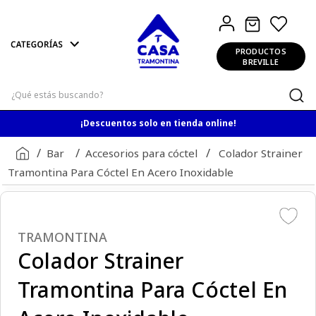
PRODUCTOS
BREVILLE
¿Qué estás buscando?
¡Descuentos solo en tienda online!
Bar
Accesorios para cóctel
Colador Strainer
Tramontina Para Cóctel En Acero Inoxidable
TRAMONTINA
Colador Strainer
Tramontina Para Cóctel En