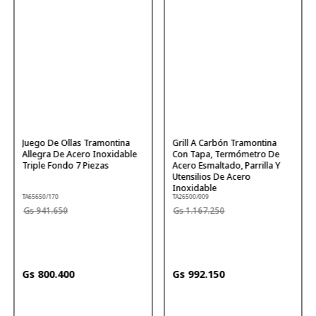
Juego De Ollas Tramontina
Grill A Carbón Tramontina
Allegra De Acero Inoxidable
Con Tapa, Termómetro De
Triple Fondo 7 Piezas
Acero Esmaltado, Parrilla Y
Utensilios De Acero
Inoxidable
TA65650/170
TA26500/009
941
.
650
1
.
167
.
250
800
.
400
992
.
150