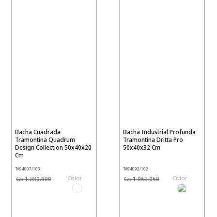
Bacha Cuadrada
Bacha Industrial Profunda
Tramontina Quadrum
Tramontina Dritta Pro
Design Collection 50x40x20
50x40x32 Cm
Cm
TA94007/103
TA94092/102
Color
Color
1
.
280
.
900
1
.
063
.
050