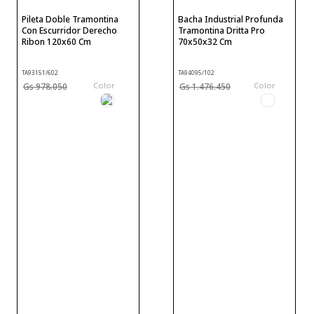
Pileta Doble Tramontina
Bacha Industrial Profunda
Con Escurridor Derecho
Tramontina Dritta Pro
Ribon 120x60 Cm
70x50x32 Cm
TA93151/602
TA94095/102
Color
Color
978
.
050
1
.
476
.
450