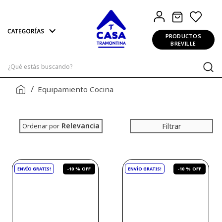
PRODUCTOS
BREVILLE
¿Qué estás buscando?
Equipamiento Cocina
Relevancia
Filtrar
Ordenar por
-
10 %
-
10 %