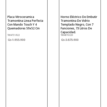
Placa Vitroceramica
Horno Eléctrico De Embutir
Tramontina Linea Perfecta
Tramontina De Vidrio
Con Mando Touch Y 4
Templado Negro, Con 7
Quemadores 59x52 Cm
Funciones, 73 Litros De
Capacidad.
TA94751/022
TA94870/220
1
.
955
.
900
3
.
875
.
900