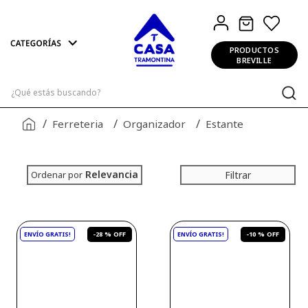
PRODUCTOS
BREVILLE
¿Qué estás buscando?
Ferreteria
Organizador
Estante
Relevancia
Filtrar
Ordenar por
-
28 %
-
10 %