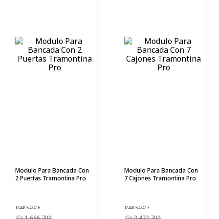
Modulo Para Bancada Con
Modulo Para Bancada Con
2 Puertas Tramontina Pro
7 Cajones Tramontina Pro
TA44954/416
TA44954/413
1
.
666
.
700
3
.
472
.
700