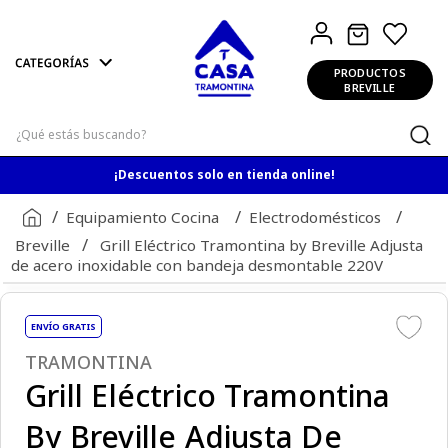
PRODUCTOS
BREVILLE
¿Qué estás buscando?
¡Descuentos solo en tienda online!
Equipamiento Cocina
Electrodomésticos
Breville
Grill Eléctrico Tramontina by Breville Adjusta
de acero inoxidable con bandeja desmontable 220V
ENVÍO GRATIS
TRAMONTINA
Grill Eléctrico Tramontina
By Breville Adjusta De