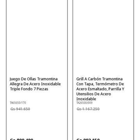
Juego De Ollas Tramontina
Grill A Carbón Tramontina
Allegra De Acero Inoxidable
Con Tapa, Termómetro De
Triple Fondo 7 Piezas
Acero Esmaltado, Parrilla Y
Utensilios De Acero
Inoxidable
TA65650/170
TA26500/009
941
.
650
1
.
167
.
250