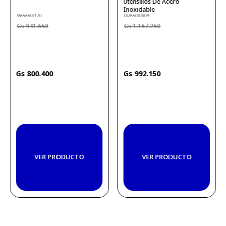
Utensilios De Acero
Inoxidable
TA65650/170
TA26500/009
941
.
650
1
.
167
.
250
800
.
400
992
.
150
VER PRODUCTO
VER PRODUCTO