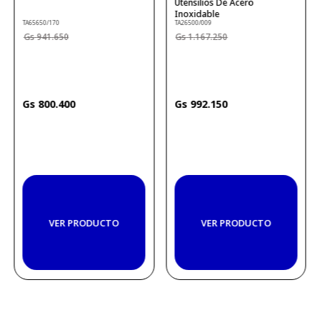
Utensilios De Acero
Inoxidable
TA65650/170
TA26500/009
941
.
650
1
.
167
.
250
800
.
400
992
.
150
VER PRODUCTO
VER PRODUCTO