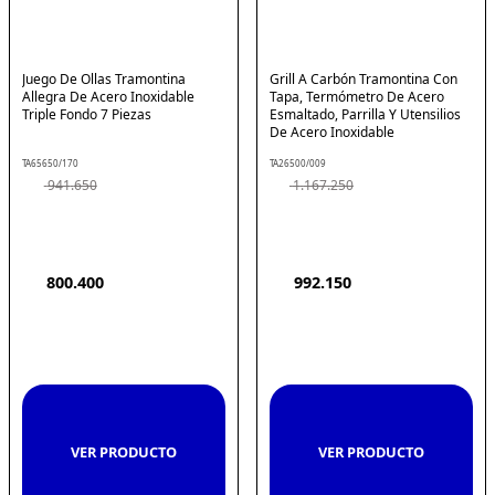
Juego De Ollas Tramontina
Grill A Carbón Tramontina Con
Allegra De Acero Inoxidable
Tapa, Termómetro De Acero
Triple Fondo 7 Piezas
Esmaltado, Parrilla Y Utensilios
De Acero Inoxidable
TA65650/170
TA26500/009
941
.
650
1
.
167
.
250
800
.
400
992
.
150
VER PRODUCTO
VER PRODUCTO