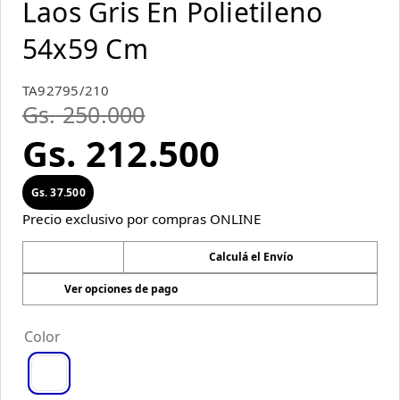
Laos Gris En Polietileno
54x59 Cm
TA92795/210
Gs.
250
.
000
Gs.
212
.
500
Gs.
37
.
500
Precio exclusivo por compras ONLINE
Calculá el Envío
Ver opciones de pago
Color