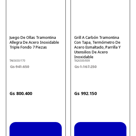
Juego De Ollas Tramontina
Grill A Carbón Tramontina
Allegra De Acero Inoxidable
Con Tapa, Termómetro De
Triple Fondo 7 Piezas
Acero Esmaltado, Parrilla Y
Utensilios De Acero
Inoxidable
TA65650/170
TA26500/009
941
.
650
1
.
167
.
250
800
.
400
992
.
150