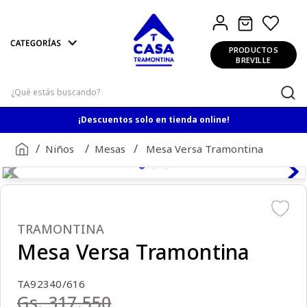
PRODUCTOS
BREVILLE
¿Qué estás buscando?
¡Descuentos solo en tienda online!
Niños
Mesas
Mesa Versa Tramontina
TRAMONTINA
Mesa Versa Tramontina
TA92340/616
Gs.
317
.
550