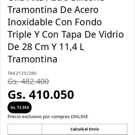
Tramontina De Acero
Inoxidable Con Fondo
Triple Y Con Tapa De Vidrio
De 28 Cm Y 11,4 L
Tramontina
TA62125/280
Gs.
482
.
400
Gs.
410
.
050
Gs.
72
.
350
Precio exclusivo por compras ONLINE
Calculá el Envío