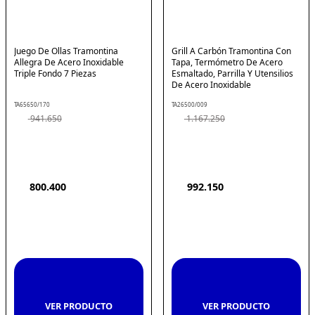
Juego De Ollas Tramontina
Grill A Carbón Tramontina Con
Allegra De Acero Inoxidable
Tapa, Termómetro De Acero
Triple Fondo 7 Piezas
Esmaltado, Parrilla Y Utensilios
De Acero Inoxidable
TA65650/170
TA26500/009
941
.
650
1
.
167
.
250
800
.
400
992
.
150
VER PRODUCTO
VER PRODUCTO