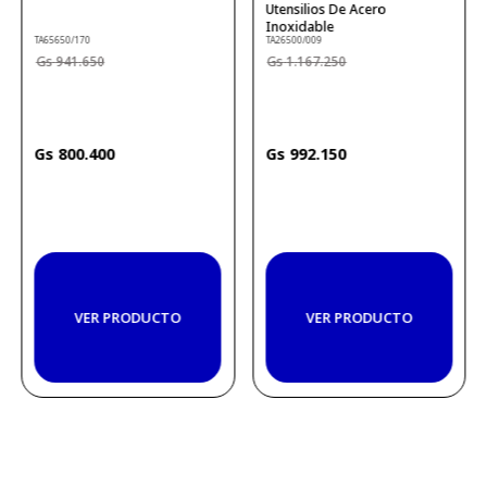
Utensilios De Acero
Inoxidable
TA65650/170
TA26500/009
941
.
650
1
.
167
.
250
800
.
400
992
.
150
VER PRODUCTO
VER PRODUCTO