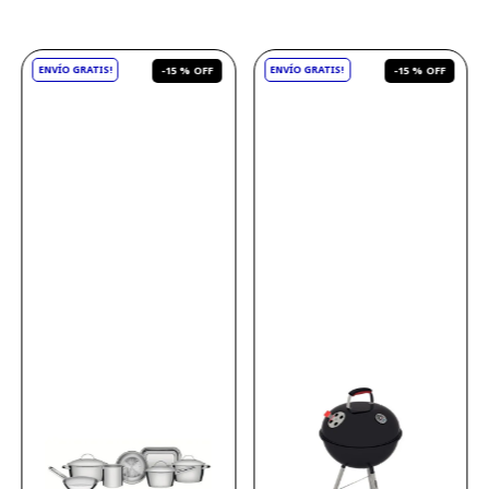
-
15 %
-
15 %