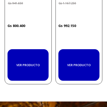
941
.
650
1
.
167
.
250
800
.
400
992
.
150
VER PRODUCTO
VER PRODUCTO