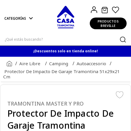
PRODUCTOS
BREVILLE
¿Qué estás buscando?
¡Descuentos solo en tienda online!
Aire Libre
Camping
Autoaccesorio
Protector De Impacto De Garaje Tramontina 51x29x21
Cm
TRAMONTINA MASTER Y PRO
Protector De Impacto De
Garaje Tramontina