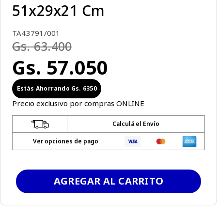
51x29x21 Cm
TA43791/001
Gs.
63
.
400
Gs.
57
.
050
Gs.
6350
Precio exclusivo por compras ONLINE
Calculá el Envío
Ver opciones de pago
AGREGAR AL CARRITO